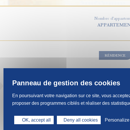
Nombre d'apparteme
APPARTEME
RÉSIDENCE
ON AIME...
En poursuivant votre navigation sur ce site, vous acceptez
proposer des programmes ciblés et réaliser des statistique
Environnement exceptionnel en bord d
à 3 km de Paris et de La Défense
OK, accept all
Deny all cookies
Personalize
Architecture d’une grande élégance en p