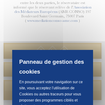
entre les deux parties, le réservataire est
informé que le réservant relève de l’
Association
des Médiateurs Européens
(AME CONSO) 197
Boulevard Saint Germain, 75007 Paris
(
www.mediationconso-ame.com
)
En poursuivant votre navigation sur ce
site, vous acceptez l'utilisation de
contact@seger.fr
Cookies ou autres traceurs pour vous
proposer des programmes ciblés et