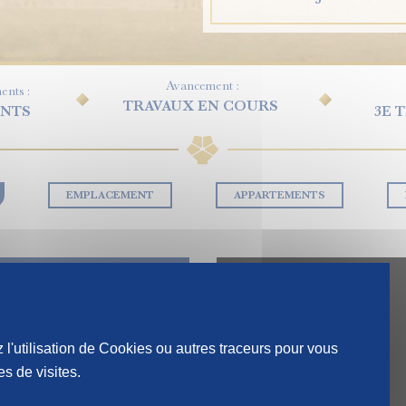
Avancement :
nts :
TRAVAUX EN COURS
ENTS
3E 
EMPLACEMENT
APPARTEMENTS
 l'utilisation de Cookies ou autres traceurs pour vous
DAPTÉE AUX ÉTUDIANTS
s de visites.
É, LAVERIE, ESPACES