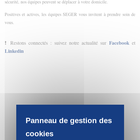
sécurité, nos équipes peuvent se déplacer à votre domicile.
Positives et actives, les équipes SEGER vous invitent à prendre soin de
vous.
Facebook
Restons connectés : suivez notre actualité sur
et
❗️
Linkedin
D
ÉCOUVREZ
LES